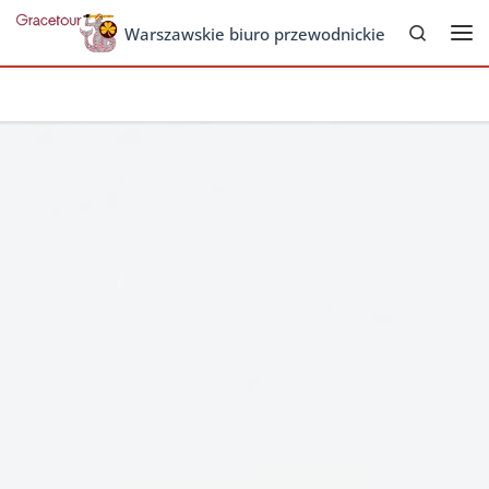
Search
Skip to content
Warszawskie biuro przewodnickie
Me