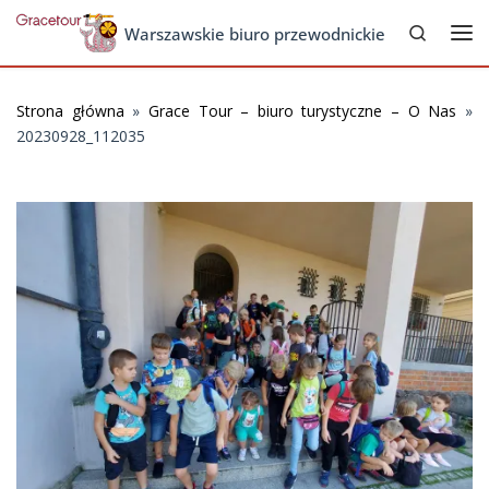
Search
Skip to content
Warszawskie biuro przewodnickie
Me
Strona główna
»
Grace Tour – biuro turystyczne – O Nas
»
20230928_112035